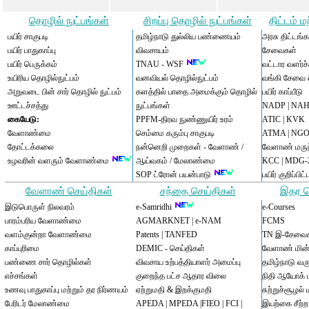
தொழில் நுட்பங்கள்
சிறப்பு தொழில் நுட்பங்கள்
திட்டம் 
பயிர் சாகுபடி
தமிழ்நாடு துல்லிய பண்ணையம்
அரசு திட்டங்
பயிர் பாதுகாப்பு
விவசாயம்
சேவைகள்
பயிர் பெருக்கம்
TNAU - WSF
வட்டார வளர்ச்
உயிரிய தொழில்நுட்பம்
வனவியல் தொழில்நுட்பம்
வங்கி சேவை
அறுவடை பின் சார் தொழில் நுட்பம்
களத்தில் பாதை அமைக்கும்
தொழில்
பயிர் காப்பீடு
ஊட்டச்சத்து
நுட்பங்கள்
NADP
|
NAH
கையேடு:
PPFM-திரவ நுண்ணுயிர் உரம்
ATIC
|
KVK
வேளாண்மை
செம்மை கரும்பு சாகுபடி
ATMA
|
NGO
தோட்டக்கலை
நன்னெறி முறைகள் -
வேளாண்
/
வேளாண் மருந
உழவரின் வளரும் வேளாண்மை
ஆய்வகம் /
மேலாண்மை
KCC
|
MDG-
SOP ட்ரோன் பயன்பாடு
பயிர் குறிப்பி
வேளாண் செய்திகள்
சந்தை செய்திகள்
இதர ப
இடுபொருள் நிலவரம்
e-Samridhi
e-Courses
பாரம்பரிய வேளாண்மை
AGMARKNET
|
e-NAM
FCMS
வளம்குன்றா வேளாண்மை
Patents
|
TANFED
TN இ-சேவை
காப்புரிமை
DEMIC - செய்திகள்
வேளாண் மின
பண்ணை சார் தொழில்கள்
விவசாய உற்பத்தியாளர் அமைப்பு
தமிழ்நாடு வ
எச்சங்கள்
குறைந்த பட்ச ஆதார விலை
நிதி ஆயோக்
உணவு பாதுகாப்பு மற்றும் தர நிர்ணயம்
ஏற்றுமதி & இறக்குமதி
சுற்றுச்சூழல் 
பேரிடர் மேலாண்மை
APEDA
|
MPEDA
|
FIEO
|
FCI
|
இயற்கை சீற