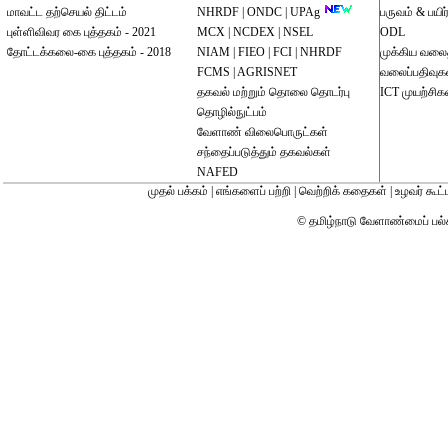
மாவட்ட தற்செயல் திட்டம்
NHRDF |
ONDC |
UPAg
பருவம் & பயிர
புள்ளிவிவர கை புத்தகம் - 2021
MCX
|
NCDEX
|
NSEL
ODL
தோட்டக்கலை-கை புத்தகம் - 2018
NIAM
|
FIEO
|
FCI
|
NHRDF
முக்கிய வல
FCMS |
AGRISNET
வலைப்பதிவுக
தகவல் மற்றும் தொலை தொடர்பு
ICT முயற்சிக
தொழில்நுட்பம்
வேளாண் விலைபொருட்கள்
சந்தைப்படுத்தும் தகவல்கள்
NAFED
முதல் பக்கம்
|
எங்களைப் பற்றி
|
வெற்றிக் கதைகள்
|
உழவர் கூட்
© தமிழ்நாடு வேளாண்மைப் பல