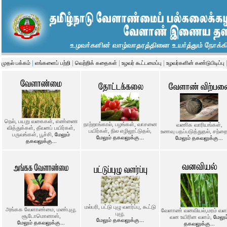
|
|
|
|
முதல் பக்கம்
எங்களைப் பற்றி
வெற்றிக் கதைகள்
உழவர் கூட்டமைப்பு
உழவர்களின் கண்டுபிடிப்பு
நெல், பயறு வகைகள், எண்ணை
நாற்றாங்கால், பழங்கள், வாசனை
வணிக வாரியங்கள்,
வித்துக்கள், தீவனப் பயிர்கள்,
பயிர்கள், நில எழிலூட்டுதல்,
உணவு பதப்படுத்துதல், சந்த
பருவங்கள், பூச்சி,
மேலும்
மேலும் தகவலுக்கு...
மேலும் தகவலுக்கு...
தகவலுக்கு...
மல்பரி, பட்டு புழு வளர்ப்பு, கூட்டு
அங்கக வேளாண்மை, மண்புழு,
வேளாண் வனவியல்,மரம் வளர்ப
புழு,
சூடோமொனாஸ்,
வன உயிரின வளம்,
மேலும
மேலும் தகவலுக்கு...
மேலும் தகவலுக்கு...
தகவலுக்கு...