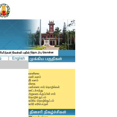
|
|
வானிலை
மண் வளம்
நீர் வளம்
விதை
பண்ணை சார் தொழில்கள்
ஊட்டச்சத்து
அறுவடைக்குப்பின் சார்
தொழில் நுட்பம்
உயிரிய தொழில்நுட்பம்
உயிரி எரிபொருள்