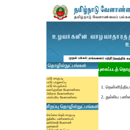
|
|
புகைப்படத் தொகு
பயிர் சாகுபடி
பயிர் பாதுகாப்பு
பயிர் பெருக்கம்
1.
தென்னிந்திய
வளம்குன்றா வேளாண்மை
அங்கக வேளாண்மை
2.
துல்லிய பண
பாரம்பரிய வேளாண்மை
செம்மை நெல் சாகுபடி
துல்லிய பண்ணையம்
நன்னெறி வேளாண்
முறைகள்