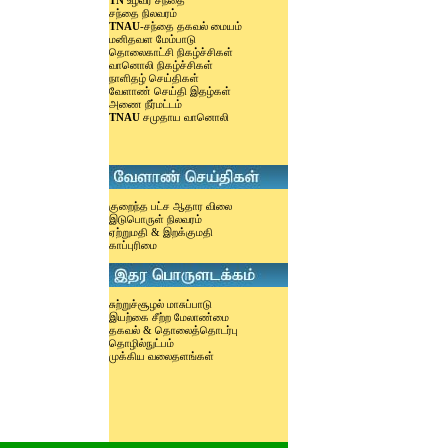
TN
உழவர் சந்தை
சந்தை நிலவரம்
TNAU
-சந்தை தகவல் மையம்
மனிதவள மேம்பாடு
தொலைகாட்சி நிகழ்ச்சிகள்
வானொலி நிகழ்ச்சிகள்
நாளிதழ் செய்திகள்
வேளாண் செய்தி இதழ்கள்
அணை நீர்மட்டம்
TNAU
சமுதாய வானொலி
குறைந்த பட்ச ஆதார விலை
இடுபொருள் நிலவரம்
ஏற்றுமதி & இறக்குமதி
காப்புரிமை
சுற்றுச்சூழல் மாசுப்பாடு
இயற்கை சீற்ற மேலாண்மை
தகவல் & தொலைத்தொடர்பு
தொழில்நுட்பம்
முக்கிய வலைதளங்கள்