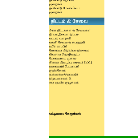
நன்னெறி ஆய்வக
முறைகள்
நன்னெறி மேலாண்மை
முறைகள்
அரசு திட்டங்கள் & சேவைகள்
நீர்வள,நிலவள திட்டம்
வட்டார வளர்ச்சி
வங்கி சேவை & கடனுதவி
பயிர் காப்பீடு
வேளாண் அறிவியல் நிலையம்
விவசாய தொழில்நுட்ப
மேலாண்மை முகாம்
கிசான் அழைப்பு மையம்(1551)
பல்லாண்டு மேம்பாட்டு
குறிக்கோள்
தன்னார்வ தொண்டு
நிறுவனங்கள் &
சுய உதவிக் குழுக்கள்
வல்லுனரை கேளுங்கள்