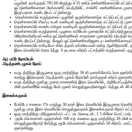
புழுவின் தாக்குதல் 785.60 லிருந்து 4.35 என்ற எண்ணிக்கையில் கட்டு
ஒட்டுண்ணிகளான பிரக்கானிட்,பெத்திலிட், சால்சிட் எண்ணிக்கை முறைய
இருப்பதாக கண்டறியப் பட்டுள்ளது.
தென்னையில் கருந்தலைப் புழுவின் ஒருங்கிணைந்த கட்டுப்பாட்டு முறை
தென்னையில் சிவப்பு கூன் வண்டின் ஒருங்கிணைந்த கட்டுப்பாட்டு முற
தென்னையில் காண்டாமிருக வண்டின் ஒருங்கிணைந்த கட்டுப்பாட்டு மு
தென்னையில் கருந்தலைப் புழுவை உயிரியல் முறையில் கட்டுப்படுத்துவ
பிரேவிகார்னியஸ் என்ற ஒட்டுண்ணிகள் சாதாரண முறையில் உற்பத்தி செ
கண்டறியப்பட்டுள்ளது. மேலும் ஒட்டுண்ணிகளினுடைய எண்ணிக்கையும் 
தென்னையில் கார்டியோ ஸ்டெத்தஸ் எக்ஸிகூவஸ் என்ற ஆன்தோகரிட் நாவ
இடைவெளியில் தொடர்ந்து
6 தடவை விடும் பட்சத்தில் கருந்தலைப் ப
ஆ
) பயிர் நோயியல்
அடித்தண்டழுகல் நோய்
வருடத்திற்கு இருமுறை ஒரு மரத்திற்கு 50 கி டிரைக்கோடெர்மா ஹார
கலந்து இடுவதால் அடித்தண்டழுகல் நோயின் தாக்குதல் வீதம் குறைகி
வருடத்திற்கு மூன்று முறை காலாண்டு இடைவெளியில், ஆரியோப்பஞ்சின்கால
மிலி தண்ணீரில் கலந்து வேர் மூலம் செலுத்துவதினாலும் அத்துடன் 
இலைக்கருகல்
போர்டோ கலவை 1% மருந்து 30 நாள் இடைவெளியில் இருமுறை தெளித்தல் 
மூன்று மாத இடைவெளியில் செலுத்துவதால் இலைக்கருகல் நோய் கட்டுப்
ஒரு மரத்திற்கு பரிந்துரைக்கப் பட்ட உர அளவுடன், 1.5 கிலோ பொட்டாஷ
சூடோமொனாஸ் புளுரசன்ஸ் 100 சத கலவை ஒரு மரத்திற்கு 26 மிலி என
செலுத்துவதோடு சேர்த்து சூடோமொனாஸ் புளுரசன்ஸ் 50 கிராம், மரம், 
குறைகிறது.