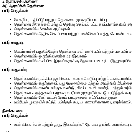
2
.ஆராய்ச்சி பணிகள்
அ
) ஆராய்ச்சி
தென்னை
பயிர் பெருக்கம்
சேகரிப்பு, மதிப்பீடு மற்றும்
தென்னை மூலவுயிர் பராமரிப்பு
தென்னை இரகங்கள் மற்றும்
தெரிவு
செய்யப்
பட்ட
கலப்பினங்களின்
தி
தென்னையில் மீளாக்க ஆய்வுகள்
தென்னையில் அதிக கொப்பரை மற்றும்
எண்ணெய்
சத்து
கொண்ட
கல
பயிர் சாகுபடி
பொள்ளாச்சி பகுதிக்கேற்ற தென்னை சார் ஊடு பயிர் மற்றும்
பல பயிர் 
தென்னையில் ஒருங்கிணைந்த உர நிர்வாகம்
தென்னையில் கலப்பின இரகங்களுக்கு தேவையான உரப் பரிந்துரையில் 50 
பயிர் பாதுகாப்பு
தென்னையில் முக்கிய பூச்சிகளை
கணக்கெடுப்பு
மற்றும்
கண்காணிப்ப
தென்னையில் கருந்தலைப் புழு மேலாண்மை மற்றும்
அவற்றின்
இயற்க
தென்னையில் காண்டாமிருக வண்டு, சிவப்பு கூன் வண்டு மற்றும்
ஈரி
தென்னை கருந்தலைப் புழுவை உயரியல் முறையில் கட்டுப்
படுத்தக்
கூட
தென்னையில் வேர் வாடல் நோய் பரவுதலைக் கட்டுப்படுத்துதல்
உயிரியல்
முறையில்
கட்டுப்
படுத்தக்
கூடிய
காரணிகளான
டிரைக்கோடெ
நிலக்கடலை
பயிர் பெருக்கம்
உயர் விளைச்சல் மற்றும்
துரு
,
இலைப்புள்ளி
நோயை
தாங்கி
வளரக்கூடி