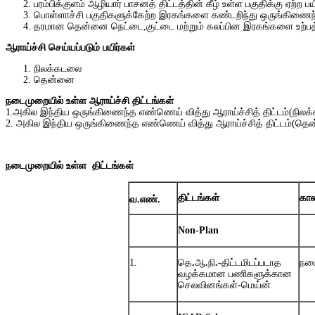
பரம்பிக்குளம் ஆழியார் பாசனத் திட்டத்தின் கீழ் உள்ள பகுதிக்கு ஏற்ற 
பொள்ளாச்சி பகுதிகளுக்கேற்ற இரகங்களை கண்டறிந்து ஒருங்கிணைந
தரமான தென்னை நெட்டை,குட்டை மற்றும் கலப்பின இரகங்களை உற்பத்
ஆராய்ச்சி
செய்யப்படும்
பயிர்கள்
நிலக்கடலை
தென்னை
நடைமுறையில்
உள்ள
ஆராய்ச்சி
திட்டங்கள்
1.அகில இந்திய ஒருங்கிணைந்த எண்ணெய் வித்து ஆராய்ச்சித் திட்டம்(நில
2. அகில இந்திய ஒருங்கிணைந்த எண்ணெய் வித்து ஆராய்ச்சித் திட்டம்(த
நடைமுறையில்
உள்ள
திட்டங்கள்
திட்டங்கள்
கால
வ
.
எண்
.
Non-Plan
1.
தெ
.
ஆ
.
நி
.-
திட்டமிடப்படாத
நட
வழக்கமான
பணிகளுக்கான
செலவினங்கள்
-
மெய்ன்