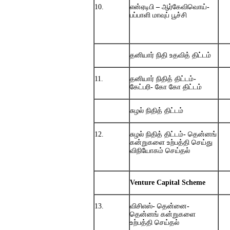
10.
என்ஏடிபி
–
ஆர்கேவிவொய்
-
பப்பாளி
மாவுப்
பூச்சி
தனியார்
நிதி
உதவித்
திட்டம்
11.
தனியார்
நிதித்
திட்டம்
-
கேட்பரி
-
கோ
கோ
திட்டம்
சுழல்
நிதித்
திட்டம்
12.
சுழல்
நிதித்
திட்டம்
-
தென்னங்
கன்றுகளை
உற்பத்தி
செய்து
விநியோகம்
செய்தல்
Venture Capital Scheme
13.
விசிஎஸ்
-
தென்னை
-
தென்னங்
கன்றுகளை
உற்பத்தி
செய்தல்