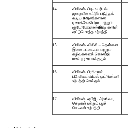
14.
விசிஎஸ்
-
பிஏ
-
உயரியல்
முறையில்
கட்டுப்
படுத்தக்
கூடிய
கா
ரணிகளான
டிரைக்கோடெர்மா
மற்றும்
சூடோமோனாஸ்
வி
ரிடி
களின்
ஒட்டுமொத்த
உற்பத்தி
15.
விசிஎஸ்
-
விசிசி – தென்னை
இலை மட்டைகள் மற்றும்
கழிவுகளைக் கொண்டு
மண்புழு உரமாக்குதல்
16.
விசிஎஸ்
-
பிரக்கான்
பிரேவிகார்னியஸ்
ஒட்டுண்ணி
உற்பத்தி
செய்தல்
17.
விசிஎஸ்
-
ஒபிஜி
-
அலங்கார
செடிகள்
மற்றும்
பழச்
செடிகள்
உற்பத்தி