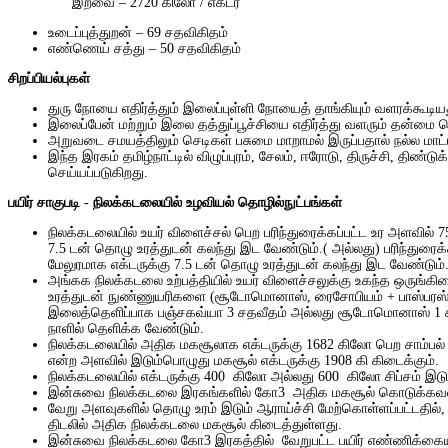
இறவை – 2720 கிலோ / எக்டர
உடைப்புத்துறன் – 69 சதவிகிதம்
எண்ணெய் சத்து – 50 சதவிகிதம்
சிறப்பியல்புகள்
துரு
நோயை எதிர்த்தும் இலைப்புள்ளி
நோயைத் தாங்கியும் வளரக்கூடிய
இலைப்பேன்
மற்றும் இலை
தத்துப்பூச்சியை எதிர்த்து வளரும் தன்மை
அறுவடை சமயத்திலும் செடிகள் பசுமை மாறாமல் இருப்பதால் நல்ல மாட்
இந்த இரகம் தமிழ்நாட்டில்
விழுப்புரம், சேலம், ஈரோடு, திருச்சி, திண்டுக
செய்யப்படுகிறது.
பயிர் சாகுபடி
- நிலக்கடலையில் உழவியல் தொழில்நுட்பங்கள்
நிலக்கடலையில் உயர் விளைச்சல் பெற பரிந்துரைக்கப்பட்ட உர அளவில் 
7.5 டன் தொழு உரத்துடன் கலந்து இட வேண்டும்.( அல்லது) பரிந்துரைக
மேலுரமாக எக்டருக்கு 7.5 டன் தொழு உரத்துடன் கலந்து இட வேண்டும்
அங்கக நிலக்கடலை உற்பத்தியில் உயர் விளைச்சலுக்கு உகந்த ஒருங்கி
உரத்துடன் நுண்ணுயரிகளை (சூடோமொனாஸ், ரைசோபியம் + பாஸ்பரஸ் க
இலைத்தெளிப்பாக பஞ்சகவ்யா 3 சதவீதம் அல்லது சூடோமொனாஸ் 1 
நாளில் தெளிக்க வேண்டும்.
நிலக்கடலையில் அதிக மகசூலாக எக்டருக்கு 1682 கிலோ பெற சாம்பல் ச
என்ற அளவில் இடும்பொழுது மகசூல் எக்டருக்கு 1908 கி கிடைக்கும்.
நிலக்கடலையில் எக்டருக்கு 400 கிலோ அல்லது 600 கிலோ சிப்சம் இடும
இன்சுவை நிலக்கடலை இரகங்களில் கோ3 அதிக மகசூல் கொடுக்கவல
வேறு அளவுகளில் தொழு உரம் இடும் ஆராய்ச்சி மேற்கொள்ளப்பட்டதில்,
திடலில் அதிக நிலக்கடலை மகசூல் கிடைத்துள்ளது.
இன்சுவை நிலக்கடலை கோ3 இரகத்தில் வேறுபட்ட பயிர் எண்ணிக்கையி