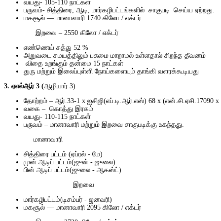
வயது- 105-110 நாட்கள்
பருவம்- சித்திரை, ஆடி, மார்கழிபட்டங்களில் சாகுபடி செய்ய ஏற்றது.
மகசூல் –– மானாவாரி 1740 கிலோ / எக்டர்
இறவை – 2550 கிலோ / எக்ட
எண்ணெய் சத்து 52 %
அறுவடை சமயத்திலும் பசுமை மாறாமல் உள்ளதால் சிறந்த தீவனம்
விதை உறங்கும் தன்மை 15 நாட்கள்
துரு மற்றும் இலைப்புள்ளி
நோய்களையும் தாங்கி
வளரக்கூடியது
3. ஏஎல்ஆர் 3 (
ஆழியார் 3)
தோற்றம் – ஆர்.33-1 x ஐசிஜி(எப்.டி.ஆர்.எஸ்) 68 x (என்.சி.ஏசி.17090 x
வகை – கொத்து இரகம்
வயது- 110-115 நாட்கள்
பருவம் – மானாவாரி மற்றும் இறவை சாகுபடிக்கு உகந்தது.
மானாவாரி
சித்திரை பட்டம் (ஏப்ரல் - மே)
முன் ஆடிப் பட்டம்(ஜுன் - ஜுலை)
பின் ஆடிப் பட்டம்(ஜுலை - ஆகஸ்ட்)
இறவை
மார்கழிபட்டம்(டிசம்பர் - ஜனவரி)
மகசூல் –– மானாவாரி 2095 கிலோ / எக்டர்