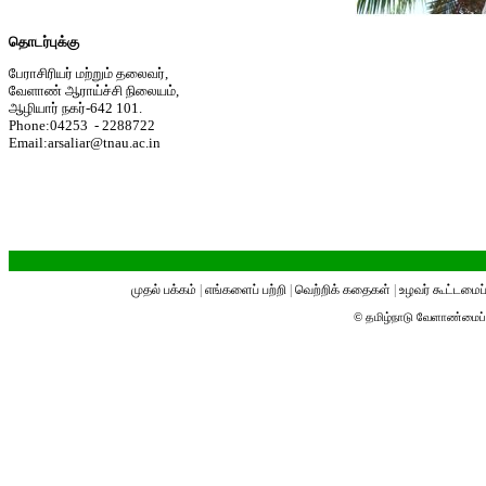
தொடர்புக்கு
பேராசிரியர் மற்றும் தலைவர்,
வேளாண் ஆராய்ச்சி நிலையம்,
ஆழியார் நகர்-642 101
.
Phone:04253 - 2288722
Email:arsaliar@tnau.ac.in
முதல் பக்கம்
|
எங்களைப் பற்றி
|
வெற்றிக் கதைகள்
|
உழவர் கூட்டமைப்
© தமிழ்நாடு வேளாண்மைப