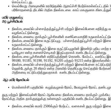
செய்யப்பட்டது.
வெவ்வேறு அளவுகளில் உரமிடுதலில் ஆராய்ச்சி மேற்கொள்ளப்பட்டதில் 
பரிசோதனைத் திடலில் அதிக நிலக்கடலை காய் மகசூலாக கிடைத்துள
பயிர் பாதுகாப்பு
அ
) பூ
ச்சியியல்
நிலக்கடலையில் பச்சைத்தத்துப்பூச்சி மற்றும் இலைப்பேனை எதிர்த்து
வழங்கப்பட்டுள்ளது.
நிலக்கடலையை தாக்கும் பூச்சிகளின் கணிப்பைமாதிரி உருவாக்கப்பட்டு
நிலக்கடலையில் இலை
சுருட்டுப்புழு, பச்சைத்தத்துப்பூச்சி மற்றும் 
உருவாக்கப்பட்டுள்ளது.
நிலக்கடலையை தாக்கும் இலை
சுருட்டுப்புழுவின்
இரண்டு
புதிய
மாற்ற
டிவியூசா என்ற களைச்செடிகள் இருப்பதாகக் கண்டறியப்பட்டுள்ளது.
நிலக்கடலை பூச்சிகளின் எதிர்ப்புத்திறன் கொண்ட மேம்பட்ட வளர்ப்பு 
99180, 91185, 91190, 91192, 91205 மற்றும் 91215 என்ற இரகங்களில் பச
நிலக்கடலையில் பச்சைத்தத்துப்பூச்சி மற்றும் இலைப்பேனை கட்டுப்பட
ஹெக்டேருக்கு 20 கிராம் என்ற அளவில் தெளிப்பது செய்ததில் மேற்கண்
அதிகளவு கட்டுப்படுத்துவதாகக் கண்டறியப்பட்டுள்ளது.
ஆ) பயிர் நோயியல்
பொள்ளாச்சி பகுதியில் கழுத்தழுகல் நோய், வேரழுகல் நோய், தண்டழு
துரு
மற்றும் இலைப்புள்ளி நோய் ஆகியவை நிலக்கடலையை தாக்கும் முக்கிய
நோய்க்கு அதிக தாக்குதலுக்கு உள்ளாகும் பகுதியில் கண்டறியப்பட்டுள்ளது. இலை
நிலக்கடலையில் சுமார் 2500க்கும் மேற்பட்ட வகைகள் துரு
மற்றும் இலைப