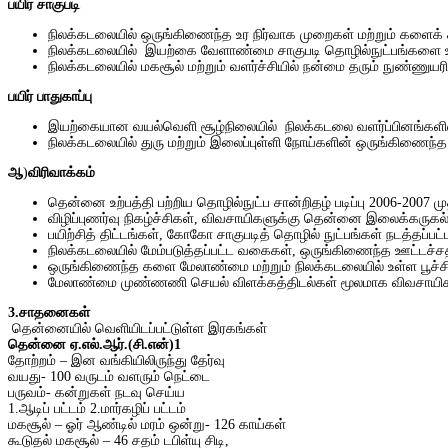
பயிர் சாகுபடி
நிலக்கடலையில் ஒருங்கிணைந்த உர நிர்வாக முறைகள் மற்றும்
களைக்
நிலக்கடலையில்
இயற்கை
வேளாண்மை சாகுபடி தொழில்நுட்பங்களை உ
நிலக்கடலையில்
மகசூல்
மற்றும்
வளர்ச்சியில்
நன்மை
தரும்
நுண்ணுயரி
பயிர் பாதுகாப்பு
இயற்கையான
வயல்வெளி
சூழ்நிலையில்
நிலக்கடலை
வளர்ப்பினங்களி
நிலக்கடலையில்
துரு
மற்றும்
இலைப்புள்ளி
நோய்களின்
ஒருங்கிணைந்த
ஆ
)
விரிவாக்கம்
தென்னை உற்பத்தி பற்றிய தொழில்நுட்ப சான்றிதழ் படிப்பு 2006-2007 
விழிப்புணர்வு நிகழ்ச்சிகள், விவசாயிகளுக்கு தென்னை இலைக்கருகல் 
பயிற்சித் திட்டங்கள், கோகோ சாகுபடித் தொழில் நுட்பங்கள் நடத்தப்பட
நிலக்கடலையில் மேம்படுத்தப்பட்ட வகைகள், ஒருங்கிணைந்த ஊட்டச்சத்
ஒருங்கிணைந்த களை மேலாண்மை மற்றும் நிலக்கடலையில் உள்ள பூச்ச
மேலாண்மை முண்ணணி செயல் விளக்கத்திடல்கள் மூலமாக விவசாயிகள
3.சாதனைகள்
தென்னையில் வெளியிடப்பட்டுள்ள இரகங்கள்
தென்னை ஏ
.எல்.ஆர்.(சி.என்)1
தோற்றம் – இன வங்கியிலிருந்து தேர்வு
வயது- 100 வருடம் வளரும் நெட்டை
பருவம்- கன்றுகள் நடவு செய்ய
1.ஆடிப் பட்டம் 2.மார்கழிப் பட்டம்
மகசூல் – ஓர் ஆண்டில் மரம் ஒன்று- 126 காய்கள்
கூடுதல் மகசூல் – 46 சதம் டபிள்யு சிடி,