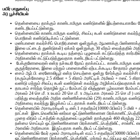
பயிர் பாதுகாப்பு
அ
) பூ
ச்சியியல்
தென்னையை தாக்கும் காண்டாமிருக வண்டுகளில் இயற்கையாகவே பேக்க
கண்டறியப்பட்டுள்ளது
.
தென்னையில் காண்டாமிருக வண்டு, சிவப்பு கூன் வண்டுகளை கவர்ந்து 
பொறிகள் கண்டுபிடிக்கப் பட்டுள்ளன.
மண்பானை கவர்ச்சிப் பொறி(பானை ஒன்றுக்கு ஆமணக்கு பிண்ணாக்கு 2.5 
இலை மட்டைத் துண்டுகள்) ஏக்கர் ஒன்றுக்கு 30 வீதம் வைத்ததில் அதி
தென்னையை தாக்கக் கூடிய நத்தைப் புழுவைக் கட்டுப்படுத்த கார்பரில் 
அதிகளவில் கட்டுப்படுத்துவதாக கண்டறியப் பட்டுள்ளது.
பேக்குளோவைரஸ் என்ற நச்சுயரி நோய் தாக்கப்பட்ட
காண்டாமிருக வண
குருத்தோலை, இலை மற்றும் பாளைகளில் ஏற்படக்கூடிய சேதாரம் குறைவ
சைம் ஆர்.பி.
ரைனோலியூர்
என்ற செயற்கை ஒன்று சேர்க்கும் கவர்ச்சி 
(கரும்புக்கோழை 2.5 கிலோ + 5 கிராம் அசிட்டிக் அமிலம் + ஈஸட் 5 க
வண்டு மற்றும் சிவப்பு கூன் வண்டுகள் கவர்ந்து அழிக்கப்படுவதாகக் க
தாயகம் சார்ந்த தொழில் நுட்ப மேம்பாட்டு விஞ்ஞான பூர்வமான மேம்ப
அகலம் 24 செ.மீ. x உயரம் 20 செ.மீ. x அடிப்பாக அகலம் 25 செ.மீ ) மா
பதித்து வைத்ததில் அதிக எண்ணிக்கையில் (29) காண்டாமிருக வண்டுக
அதிகளவு கவர்ந்து இழுக்கப் பட்டதாகக் கண்டறியப் பட்டுள்ளது.
தென்னையில் அசாடிரக்டின் டி.எஸ்.1 சதவீதம்(10000 பிபிஎம்) 5 மிலி +
நாட்கள் இடைவெளியில் லார்வா ஒட்டுண்ணிகளான பிரக்கானிட்,பெத்திலிட
முறை விடும் பட்சத்தில் கருந்தலைப் புழுவின் தாக்குதல் 460 லிருந்த
நன்மை செய்யும் ஒட்டுண்ணிகளான பிரக்கானிட்,பெத்திலிட், சால்சிட் எண
அளவில் அதிகமாக இருப்பதாக கண்டறியப் பட்டுள்ளது.
தென்னையில் வேர் மூலம் அசாடிரக்டின் எஃப்.5 சதவீதம்(50000 பிபிஎம்
ஒட்டுண்ணிகளான பிரக்கானிட்,பெத்திலிட் மற்றும் கூட்டுப்புழு ஒட்டு