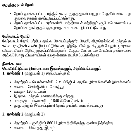
குருத்தழுகல் நோய்
நோய் தாக்கப்பட்ட மரத்தில் உள்ள குருத்துகள் மற்றும் அருகில் உள்ள மற
குறைவதாகக் கண்டறியப்பட்டுள்ளது.
நோய் தாக்கப்பட்ட மரங்களின் பாத்தியைச் சுற்றிலும் சூடோமொனாஸ் ப
நோயின் தாக்குதல் குறைவதாகக் கண்டறியப்பட்டுள்ளது.
வேர்வாடல் நோய்
வேர்வாடல் நோய் பற்றிய ஆய்வு கோயம்புத்தூர், தேனி, திருநெல்வேலி மற்றும
உள்ள பகுதிகள் கண்டறியப்பட்டுள்ளன. இந்நோயின் தாக்குதல் மேலும் பரவுவதைத
விவசாயிகள் அறிவுறுத்தப்படுகின்றனர். மேலும் வேர்வாடல் நோயின் தன்மையைக் கு
அவ்வப்போது விவசாயிகள் நலனுக்காக நடத்தப்படுகின்றன.
நிலக்கடலை
வெளியிட்டுள்ள நிலக்கடலை இரகங்களும்
, சிறப்பியல்புகளும்
1. ஏஎல்ஆர் 1 (
ஆழியார் 1
)
சிறப்பியல்புகள்
தோற்றம் – பொள்ளாச்சி 2 x பிபிஜி 4 ஆகிய இரகங்களின் இனக்கலப்பில
வகை – வெர்ஜினியா கொத்து
வயது- 120 நாட்கள்
இறவை மற்றும் மானாவரிக்கு எற்றது.
மகசூல் – மானாவரி – 1840 கிலோ / எக்டர்
துரு மற்றும் இலைப்புள்ளி
நோய் தாங்கி
வளரக்கூடியது
2. ஏஎல்ஆர் 2 (
ஆழியார் 2)
தோற்றம் – ஐசிஜிவி 86011 இரகத்திலிருந்து தனிவழித்தேர்வு
வகை – கொத்து இரகம்