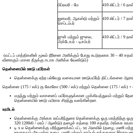
பிப்ரவரி - மே
410 லிட்டர் / 6 நாள
ஜனவரி, ஆகஸ்டு மற்றும்
410 லிட்டர் / 7 நாள
செப்டம்பர்
ஜுன் மற்றும் ஜுலை,
410 லிட்டர் / 9 நாள
அக்டோபர் - டிசம்பர்
(வட்டப் பாத்திகளின் மூலம் நீரினை அளிக்கும் போது கூடுதலாக 30 – 40 சத
வீணாகும் பாசன நீருக்கு ஈடாக அளிக்க வேண்டும்)
தென்னையில் ஊடு பயிர்கள்
தென்னைக்கு
ஏற்ற
பல்வேறு
வகையான
ஊடுபயிர்த்
திட்டங்களை
ஆராய
தென்னை (175 / எக்) ரூ
கோகோ (500 / எக்) மற்றும்
தென்னை (175 / எக்) + 
மருந்து மற்றும் வாசனைப் பயிர்களுக்கான முக்கியத்துவம் மற்றும் தே
தென்னையில் ஊடு பயிராக சிறந்து வளர்கின்றன.
உரமிடல்
தென்னைக்கு அங்கக உரப்பரிந்துரை தென்னைக்கு ஒரு மரத்திற்கு ஒரு வ
320:1200கி / மரம் / ஆண்டு) தழைச் சத்தை 100 சதவீத அங்கக உரமா
டி x டீ தென்னைக்கு பரிந்துரைக்கப் பட்ட உர அளவில் (தழை, மணி மற்ற
உரமாகவும் மீதமுள்ள தழை, மணி மற்றும் சாம்பல் சத்துகளை இரசாயன