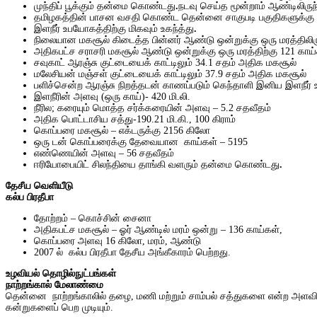
முந்திப் பூக்கும்
தன்மை
கொண்டது
.
நடவு
செய்த
மூன்றாம்
ஆண்டிலிருந
தமிழகத்தின்
பாசன
வசதி
கொண்ட
தென்னை
சாகுபடி
பகுதிகளுக்கு
இளநீர்
உபயோகத்திற்கு
மிகவும்
உகந்த்து
.
நிலையான
மகசூல்
கிடைத்த
பின்னர்
ஆண்டு
ஒன்றுக்கு
ஒரு
மரத்திலிர
அதிகபட்ச
சராசரி
மகசூல் ஆண்டு
ஒன்றுக்கு
ஒரு
மரத்திற்கு
121
காய்
சவுகாட் ஆரஞ்சு குட்டையைக் காட்டிலும் 34.1 சதம் அதிக மகசூல்
மலேசியன் மஞ்சள் குட்டையைக் காட்டிலும் 37.9 சதம் அதிக மகசூல்
பளிச்சென்ற ஆரஞ்சு நிறத்தடன் காணப்படும் கெந்தாளி இனிய இளநீர்
இளநீரின் அளவு (ஒரு காய்)- 420 மி.லி.
நீரில; கரையும் மொத்த சர்க்கரையின் அளவு – 5.2 சதவீதம்
அதிக பொட்டாசிய சத்து-190.21 மி.கி., 100 கிராம்
கொப்பரை மகசூல் – எக்டருக்கு 2156 கிலோ
ஒரு டன் கொப்பரைக்கு தேவையான காய்கள் – 5195
எண்ணெயின் அளவு – 56 சதவீதம்
ஈரியோபையிட் சிலந்தியை தாங்கி வளரும் தன்மை கொண்டது
.
தேசீய வெளியீடு
கல்ப பிரதீபா
தோற்றம் – கொச்சின் சைனா
அதிகபட்ச மகசூல் – ஓர் ஆண்டில் மரம் ஒன்று – 136 காய்கள்,
கொப்பரை அளவு 16 கிலோ, மரம், ஆண்டு
2007 ல் கல்ப பிரதீபா தேசீய அங்கீகாரம் பெற்றது.
உழவியல் தொழில்நுட்பங்கள்
நாற்றங்கால் மேலாண்மை
தென்னை நாற்றங்காலில் தழை, மணி மற்றும் சாம்பல் சத்துகளை என்ற அளவில்
கன்றுகளைப் பெற முடியும்.