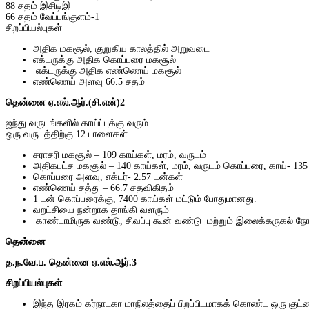
88 சதம் இசிடிஇ
66 சதம் வேப்பங்குளம்-1
சிறப்பியல்புகள்
அதிக மகசூல், குறுகிய காலத்தில் அறுவடை
எக்டருக்கு அதிக கொப்பரை மகசூல்
எக்டருக்கு அதிக எண்ணெய் மகசூல்
எண்ணெய் அளவு 66.5 சதம்
தென்னை ஏ
.எல்.ஆர்.(சி.என்)2
ஐந்து வருடங்களில் காய்ப்புக்கு வரும்
ஒரு வருடத்திற்கு 12 பாளைகள்
சராசரி மகசூல் – 109 காய்கள், மரம், வருடம்
அதிகபட்ச மகசூல் – 140 காய்கள், மரம், வருடம் கொப்பரை, காய்- 135 
கொப்பரை அளவு, எக்டர்- 2.57 டன்கள்
எண்ணெய் சத்து – 66.7 சதவிகிதம்
1 டன் கொப்பரைக்கு, 7400 காய்கள் மட்டும் போதுமானது.
வறட்சியை நன்றாக தாங்கி வளரும்
காண்டாமிருக வண்டு, சிவப்பு கூன் வண்டு மற்றும்
இலைக்கருகல்
நோய
தென்னை
த
.ந.வே.ப. தென்னை ஏ.எல்.ஆர்.3
சிறப்பியல்புகள்
இந்த இரகம் கர்நாடகா மாநிலத்தைப் பிறப்பிடமாகக் கொண்ட ஒரு குட்