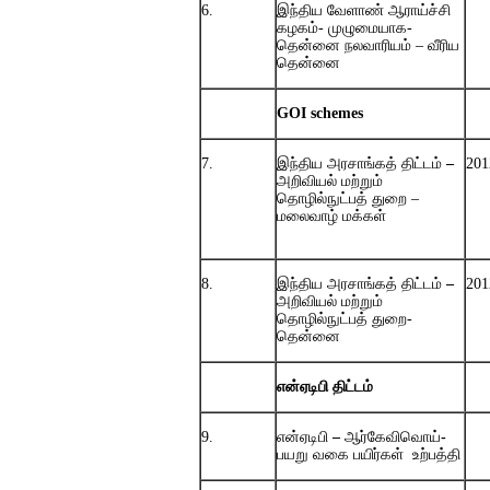
6.
இந்திய
வேளாண் ஆராய்ச்சி
கழகம்- முழுமையாக-
தென்னை நலவாரியம் – வீரிய
தென்னை
GOI schemes
7.
இந்திய
அரசாங்கத்
திட்டம்
–
201
அறிவியல்
மற்றும்
தொழில்நுட்பத் துறை –
மலைவாழ் மக்கள்
8.
இந்திய
அரசாங்கத்
திட்டம்
–
201
அறிவியல்
மற்றும்
தொழில்நுட்பத் துறை-
தென்னை
என்ஏடிபி
திட்டம்
9.
என்ஏடிபி
–
ஆர்கேவிவொய்
-
பயறு
வகை
பயிர்கள்
உற்பத்தி