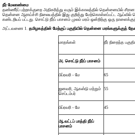
நீர் மேலாண்மை
தண்ணீர்ப் பற்றாக்குறை அதிகரித்து வரும் இக்காலத்தில் தென்னையில் சீரா
தென்னை ஆராய்ச்சி நிலையத்தில் இது குறித்து மேற்கொள்ளப்பட்ட ஆய்வில் சொ
கண்டறியப் பட்டது. சொட்டு நீர்ப் பாசனம் முலம் மரம் ஒன்றிற்கு ஒரு நாளைக்க
அட்டவணை 1.
தமிழகத்தின்
மேற்குப்
பகுதியில்
தென்னை
மரங்களுக்குத்
தே
மாதங்கள்
நீர் நிறைந்த பகுத
அ
. சொட்டு நீர்ப் பாசனம்
பிப்ரவரி - மே
65
ஜனவரி, ஆகஸ்டு மற்றும்
55
செப்டம்பர்
பிப்ரவரி - மே
45
ஆ
.வட்டப் பாத்தி நீர்ப்
பாசனம்