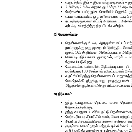
வருடத்தில் ஜீன் – ஜீலை மற்றும் டிசம்பர
7.5மீக்கு 7.5மீஅ அதாவது 25க்கு 25 அடி
மேற்கண்ட பயிர் இடைவெளியில் ஹெக்டேரு
வயல் வரப்புகளில் ஒரு வரிசையாக நடவு செய
நடவுக்கு ஒரு கன மீட்டர் அதாவது 1 மீ நீளம
ஒர் அடி உயரத்திற்கு நிரப்பிட வேண்டும்.
நீர் மேலாண்மை
தென்னைக்கு 6 அடி ஆரமுள்ள வட்டப்பாத்திய
நாட்களுக்கு ஒரு முறையும் அளித்திட வேண்டும
முதல் 165 லி நீரினை அதிகப்படியாக அளித்
சொட்டு நீர்ப்பாசன முறையில், மார்ச் – 
தேவைப்படுகிறது.
கோடைக்காலங்களில், அதிகப்படியான நீராவி
மரத்திற்கு 100 தேங்காய் உரிமட்டைகள் அல
வறட்சியிலிருந்து தென்னையைப் பாதுகாத்திட
மேல்நோக்கி இருக்குமாறு புதைத்து மண் 
ஆழத்தில் குழிகள் எடுத்து உரிமட்டைகளை
உர நிர்வாகம்
ஐந்து வயதுடைய நெட்டை வகை தென்னை மர
தேவைப்படுகிறது.
ஐந்து வயதுடைய வீரிய ஒட்டு தென்னைக்கு வ
மேற்கூறிய உர சிபாரிசில் கால், அரை மற்ற
சிபாரிசு செய்யப்படும் உரங்களை சரிசமபாகம
குரும்பை கொட்டுதல் மற்றும் ஒல்லிக்கா
தமிழ்நாடு வேளாண்மைப் பல்கலைக்கழக த