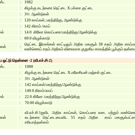
ண்ட
:
1982
:
கிழக்கு கடற்கரை நெட்டை X பச்சை குட்டை
:
3½ ஆண்டுகள்
:
120 காய்கள், மரத்திற்கு, ஆண்டுக்கு
:
142 கிராம் /காய்
ல்
:
14.0 கிலோ கொப்பரை/மரத்திற்கு/ஆண்டுக்கு
:
69.0 விழுக்காடு
நெட்டை இரகங்கள் காட்டிலும் அதிக மகசூல் 38 சதம் அதிக காய்
்கள்
:
எண்ணெய் சதம் அதிகம் விரைவாக குறுகிய காலத்தில் பூக்கும் தன்ம
ிய ஒட்டு தென்னை -2 (வி.எச்.சி-2)
ண்ட
:
1988
:
கிழக்கு கடற்கரை நெட்டை X மலேசியன் மஞ்சள் குட்டை
:
3½ ஆண்டுகள்
:
142 காய்கள்/மரத்திற்கு/ஆண்டுக்கு
:
149.0 கிராம்/காய்
ல்
:
22.0 கிலோ /மரத்திற்கு/ஆண்டுக்கு
:
70.00 விழுக்காடு
வி.எச்.சி.1ஐவிட அதிக காய்கள், கொப்பரை எடை மற்றும் எண்ணெய
்கள்
:
கடற்கரை நெட்டையைவிட 55 சதம் அதிக காய் மகசூல்மட்டை
சரியாத்தன்மை்