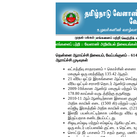
|
|
எங்களைப் பற்றி ::
வேளாண்
அறிவியல்
நிலையங்கள்
தென்னை ஆராய்ச்சி நிலையம், வேப்பங்குளம் – 61
ஆராய்ச்சி முடிவுகள்
லட்சத்தீவு சாதாரணம் × கொச்சின் சைனா 
மகசூல் ஒரு மரத்திற்கு 135.42 ஆகும்.
21 வீரிய ஒட்டு இரகங்களை ஆய்வு செய்ததில்
வீரிய ஒட்டில் சராசரி தொடர் ஆண்டு மகசூல்
2009-10க்கான ஆண்டு மகசூல் மற்றும் 
178.80 காய்கள் வருடத்திற்கு தருகிறது.
2010-11 ஆம் ஆண்டிற்கான இனவள குழுவில
அதிக காயின் எடை (1500 கி) மற்றும் பரு
எம்ஜிடி இரகத்தில் அதிக காயின் எடை (121
இளநீர் பயன்பாட்டிற்காக பல்வேறு வீரிய 
இருப்பதாக கண்டறியப்பட்டது.
சிஒடி,எம்ஒடி மற்றும் எம்ஒய்டி ஆகிய குட்
ஒரு எக்டர் பரப்பளவில் குட்டை x நெட்டை உ
சொட்டு நீர் பாசனம் 75 சதம் தழை, மணி 