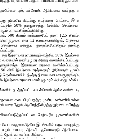
ுத்த மரங்களில் அதிக காய்கள் காய்ந்துள்ளன.
லும்பிச்சை புல், பச்சோலி ஆகியவை உகந்ததாக
ு நிரம்பிய கிழக்கு கடற்கரை நெட்டை இரக
பட்டதில் 50% தழைச்சத்து (மக்கிய தென்னை
ும் பராமாகிக்கப்படுகிறது.
500 கிராம் ராக்பாஸ்பேட் தலா 12.5 கிராம்,
ன் மாதமொருமுறை என 12 தவணைகளிலும், அதனை
் தென்னை மகசூல் குறைந்தபோதிலும் நான்கு
்பட்டது.
0% சத இரசாயன உரமாகவும் எஞ்சிய 50% இயற்கை
ம் வகையில் மண்புழு உர அளவு கணக்கிடப்பட்டது.
% தழைச்சத்து இரசாயன உரமாக அளிக்கப்பட்டது.
் 50 கிகி இயற்கை உரத்தையும் இடுவதன் மூலம்
டு தென்னையில் நீடித்த நிலையான மகசூலுக்கும்,
 50% இயற்கை உரமான மண்புழு உரம் அல்லது மக்கிய
களில் நடத்தப்பட்ட வயல்வெளி ஆய்வுகளின் படி
ைகளை கடைபிடிப்பதற்கு முன்பு மண்ணில் உள்ள
் வரையிலும், ஆயிரத்திலிருந்து இரண்டாயிரத்து
மைப்படுத்தப்பட்டன. மேற்கூறிய பூசணங்களின்
ம் வேப்பங்குளம் ஆகிய இடங்களில் பருவ மழைக்கு
 0.3 சதம் காப்பர் ஆக்ஸி குளோரைடு ஆகியவை
தழுகல் நோய் காணப்படவில்லை.