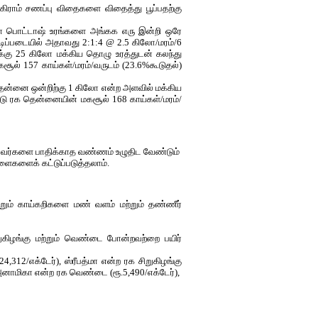
 கிராம் சணப்பு விதைகளை விதைத்து பூப்பதற்கு
லோ பொட்டாஷ் உரங்களை அங்கக எரு இன்றி ஒரே
ிப்படையில் அதாவது 2:1:4 @ 2.5 கிலோ/மரம்/6
்கு 25 கிலோ மக்கிய தொழு உரத்துடன் கலந்து
ூல் 157 காய்கள்/மரம்/வருடம் (23.6%கூடுதல்)
ன்னை ஒன்றிற்கு 1 கிலோ என்ற அளவில் மக்கிய
்டு ரக தென்னையின் மகசூல் 168 காய்கள்/மரம்/
 வேர்களை பாதிக்காத வண்ணம் உழுதிட வேண்டும்
களைகளைக் கட்டுப்படுத்தலாம்.
றும் காய்கறிகளை மண் வளம் மற்றும் தண்ணீர்
றுகிழங்கு மற்றும் வெண்டை போன்றவற்றை பயிர்
312/எக்டேர்), ஸ்ரீபத்மா என்ற ரக சிறுகிழங்கு
ா அனாமிகா என்ற ரக வெண்டை (ரூ.5,490/எக்டேர்),