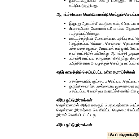
இலைக்கருகலை உண்டு பண்ணும் லாசிய
கட்டுப்படுத்தியது.
ஆராய்ச்சிகளை வெளிகொண்டு செல்லும் செயல்பா
இருபது ஆராய்ச்சி கட்டுரைகள், 8 பிரபல்ய கட
விவசாயிகள் வேளாண் விரிவாக்க அலுவலர்கள
நடத்தப்பட்டுள்ளது.
ஊட்டச்சத்தின் மேலாண்மை, மதிப்பு கூட்ட
நிகழ்த்தப்பட்டுள்ளன. சென்னை தொலைக்க
பல்கலைக்கழகம், வேளாண் கல்லூரி, கோவை
கண்காட்சியில் பங்கேற்று ஆராய்ச்சி முடிவு
பட்டுக்கோட்டை தாலூக்காவிலிருந்து விவ
பயிற்சிக்காக அழைத்துச் சென்று வரப்பட்டு
எதிர் காலத்தில் செய்யப்பட்ட உள்ள ஆராய்ச்சிகள்
தென்னையில் குட்டை x நெட்டை, நெட்டை x 
ஒருங்கிணைந்த பண்ணைய முறைகளை உருவாக்க
செய்யப்பட வேண்டிய ஆராய்ச்சிகளில் மிக
வீரிய ஒட்டு இரகங்கள்
தென்னையில் அதிக மகசூல் பெறுவதற்காக நெட்டைக்
தென்னை இரகத்தை வெளியிட்ட பெருமை வேப்பங்கு
இரகம் வெளியிடப்பட்டது.
வீரிய ஒட்டு இரகங்கள்
1.வேப்பங்குளம் வீர