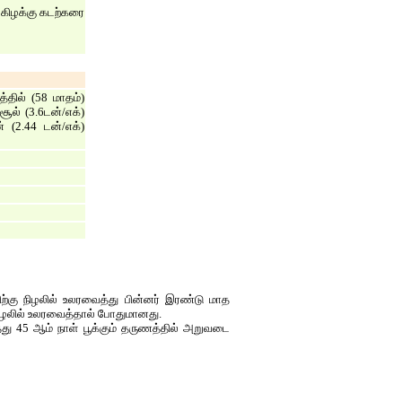
கிழக்கு கடற்கரை
தில் (58 மாதம்)
ூல் (3.6டன்/எக்)
 (2.44 டன்/எக்)
கு நிழலில் உலரவைத்து பின்னர் இரண்டு மாத
 நிழலில் உலரவைத்தால் போதுமானது.
்து 45 ஆம் நாள் பூக்கும் தருணத்தில் அறுவடை