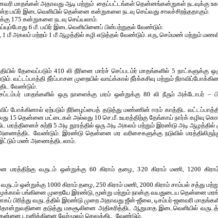
் – ஜனவரி மாதங்கள் அதாவது ஆடி மற்றும் தைப்பட்டங்கள் தென்னங்கன்றுகள் நடவுக்கு உ
 என்ற பயிர் இடைவெளியில் தென்னை கன்றுகளை நடவு செய்வது சாலச்சிறந்ததாகும்.
க்கு 175 கன்றுகளை நடவு செய்யலாம்.
்யும்போது 6 மீ. பயிர் இடைவெளியினைப் பின்பற்றுதல் வேண்டும்.
், 1 மீ அகலம் மற்றம் 1 மீ ஆழத்தில் கழி எடுத்தல் வேண்டும். எரு, செம்மண் மற்றும் மண
ில் தேவைப்படும் 410 லி நீரினை மார்ச் செப்படம்ர் மாதங்களில் 5 நாட்களுக்கு ஒர
். வட்டப்பாத்தி நீர்ப்பாசன முறையில் வாய்க்கால் நீர்க்கசிவு மற்றும் நீராவிப்போக்கின
திட வேண்டும்.
செப்டம்பர் மாதங்களில் ஒரு நாளைக்கு மரம் ஒன்றுக்கு 80 லி நீரும் அக்டோபர் – பி
ப் போக்கினால் ஏற்படும் நீரிழைப்பைத் தடுத்து மண்ணின் ஈரம் காத்திட வட்டப்பாத
்லது 15 தென்னை மட்டைகள் அல்லது 10 செ.மீ. உயரத்திற்கு தேங்காய் நார்க் கழிவு 
 மரத்தினைச் சுற்றி 5 அடி தூரத்தில் ஒரு அடி அகலம் மற்றும் இரண்டு அடி ஆழத்தில் க
அணைத்திட வேண்டும். இரண்டு தென்னை மர வரிசைகளுக்கு நடுவில் மரத்திலிருந்து 
 இட்டும் மண் அணைத்திடலாம்.
த்திற்கு வருடம் ஒன்றுக்கு 60 கிராம் தழை, 320 கிராம் மணி, 1200 கிராம்
ருடம் ஒன்றுக்கு 1000 கிராம் தழை, 250 கிராம் மணி, 2000 கிராம் சாம்பல் சத்து மற
ும் முக்கால் பங்கினை முறையே இரண்டு, மூன்று மற்றும் நான்கு வயதுடைய தென்னை மரங
ாகப் பிரித்து வருடத்தில் இரண்டு முறை அதாவது ஜீன்-ஜீலை, டிசம்பர்-ஜனவரி மாதங்கள
ய் தோன்றுவதினை தடுத்து மகசூலினை அதிகரித்திட ஆறுமாத இடைவெளியில் வருடத்திற்
ென்னை டானிக்கினை வேர்மூலம் செலுத்திட வேண்டும்.