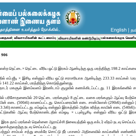
|
|
|
4 906
என்ற நெட்டை× நெட்டை வீரிய ஒட்டு இரகம் ஆண்டிற்கு ஒரு மரத்திற்கு 198.2 காய்
 எம்.ஜீடி × இசிடி என்னும் வீரிய ஒட்டு சராசரியாக ஆண்டிற்கு 233.33 காய்கள் /மரத
 141.22 காய்கள், மரத்திற்கு கொடுத்துள்ளது.
தொடர் மகசூல் இனம்வளம் இரண்டாம் குழுவில் கணக்கிடப்பட்டது. 11 இரகங்களில
் பரிசோதனையில் 20 நெட்டை மரங்களும் 8 குட்டை வகை மரங்களும் ஆய்வு மேற்கொ
ப்பின் எடை (500கி) காணப்பட்டது. கொப்பரையின் எடை சான்பிலாஸ் (290கி) என்னும்
3.3கி) காணப்பட்டது. எம்ஒய்டி என்னும் இரகத்தில் அதிக உரித்த காயின் எடை (540கி)
ஒட்டுகளில் ஆய்வு மேற்கொண்டதில் எம்ஒடி × டபுள்யூசிடி என்னும் வீரிய ஒட்டு இர
டை இரக தாய் மரங்கள் தென்னை ஆராய்ச்சி நிலையத்தில் ஒரு எக்டர் வீதம் நடவு செய்யப்ப
ருவாக்குவதற்கு நடவு செய்யப்பட்டது.
மற்றும் சாம்பல் சத்து மைக்ரே சொட்டு நீர் பாசனம் அதிகளவில் காய்களின் எண்ணிக