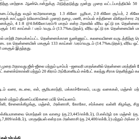
ற்கு மாற்றாக ஆண்டொன்றுக்கு அடுத்தடுத்து மூன்று முறை வட்டப்பாத்தியில் 50
.
ைப்பிடித்து வரும் உரஅளவானது 1.3 கிலோ யூரியா, 2.0 கிலோ சூப்பர், 2 கி
க் காட்டிலும் (விவசாயிகள் முறை) தழை, மணி, சாம்பல் சத்தினை விகிதாச்சார அட
க்கும், 4:1:8 @4.0கிலோ/மரம்/6 மாதம் என்ற அளவில் வீரிய ஒட்டு ரக தென்னைக
் 141 காய்கள் / மரம் /வருடம் (13.7%கூடுதல்), வீரிய ஒட்டு ரக தென்னையின் மகச
ால் மாற்றி அமைக்கப்பட்ட தென்னைக்கான நுண்ணூட்ட கலவையினை வருடத்திற்கு தெ
டை ரக தென்னையின் மகசூல் 133 காய்கள் /மரம்/வருடம் (14.7%கூடுதல்), வீரிய ஒட
ி மகசூல் இருந்தது.
 முறை அதாவது ஜீன்-ஜீலை மற்றும் டிசம்பர் –ஜனவரி மாதங்களில் தென்னை மரத்தின்
ேட் களைக்கொல்லி மற்றும் 20 கிராம் அம்மோனியம் சல்பேட் கலந்து சீராக தெளித்தும் 
ம் வரை, கடலை, எள், சூரியகாந்தி, மக்காச்சோளம், பயறு வகைகள், மஞ்சள் மற்
ாள் மற்றும் தீவனப்பயிர்களை பயிர் செய்யலாம்.
ள்ளி, சேனைக்கிழங்கு, மஞ்சள், அன்னாசி, கோகோ, சர்க்கரை வள்ளி கிழங்கு, சி
க்கியமானவை மொந்தன் ரக வாழை (ரூ.23,445/எக்டேர்), பி.எஸ்ஆர் ரக மஞ்சள் (ரூ.24,
ரூ.7,809/எக்டேர்), மாரூஷியஸ் என்ற ரக அன்னாசி (ரூ 24,400/எக்டேர்) மற்றும் அக்க
கள் உற்பத்தி