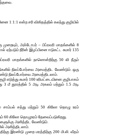
கந்தவை.
லினை 1:1:1 என்ற சரி விகிதத்தில் கலந்து குழியில்
ு முறையும், அக்டோபர் – பிப்ரவரி மாதங்களில் 8
ால் ஏற்படும் நீரின் இழப்பினை ஈடுகட்ட சுமார் 135
ப்ரவரி மாதங்களில் நாளொன்றிற்கு 50 லி நீரும்
்திகளில் நிலப்போர்வை அமைத்திட வேண்டும். ஒரு
கொண்டு நிலப்போர்வை அமைத்திடலாம்.
ுழி எடுத்து சுமார் 100 உரிமட்டையினை குழிபாகம்
3 மீ தூரத்தில் 5 அடி அகலம் மற்றும் 1.5 அடி
 சாம்பல் சத்து மற்றும் 50 கிலோ தொழு உரம்
்றும் 60 கிலோ தொழுஉரம் தேவைப்படுகிறது.
்களுக்கு அளித்திட வேண்டும்.
ில் அளித்திடலாம்.
கு இரண்டு முறை மரத்திற்கு 200 மி.லி. வீதம்