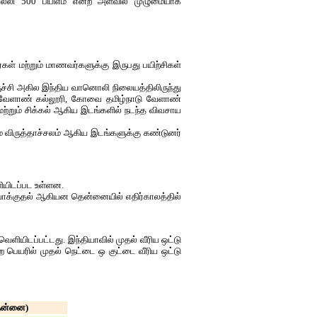
லி 500 பிபிஎம் என்ற அளவில் முழுமையாக
கள் மற்றும் மாணவர்களுக்கு இருபது பயிற்சிகள்
ருச்சி அகில இந்திய வானொலி நிலையத்திலிருந்து
்சி வேளாண் கல்லூரி, கோவை தமிழ்நாடு வேளாண்
்றும் சிக்கல் ஆகிய இடங்களில் நடந்த விவசாய
் விருத்தாச்சலம் ஆகிய இடங்களுக்கு கண்டுனர்
ியிடப்பட உள்ளன.
ுவாக்குதல் ஆகியன தென்னையில் எதிர்காலத்தில்
ியிடப்பட்டது. இந்தியாவில் முதல் வீரிய ஒட்டு
பெயரில் முதல் நெட்டை ஒ குட்டை வீரிய ஒட்டு
தென்னை)