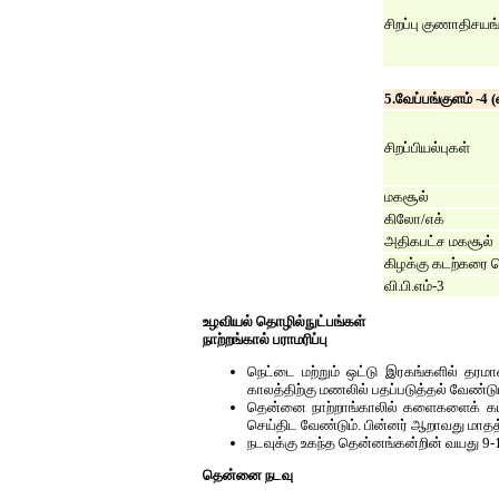
சிறப்பு குணாதிசயங
5.வேப்பங்குளம் -4 (வ
சிறப்பியல்புகள்
மகசூல்
கிலோ/எக்
அதிகபட்ச மகசூல்
கிழக்கு கடற்கரை 
வி.பி.எம்-3
உழவியல் தொழில்நுட்பங்கள்
நாற்றங்கால் பராமரிப்பு
நெட்டை மற்றும் ஒட்டு இரகங்களில் தர
காலத்திற்கு மணலில் பதப்படுத்தல் வேண்ட
தென்னை நாற்றாங்காலில் களைகளைக் கட்டு
செய்திட வேண்டும். பின்னர் ஆறாவது மாதத
நடவுக்கு உகந்த தென்னங்கன்றின் வயது 9-
தென்னை நடவு