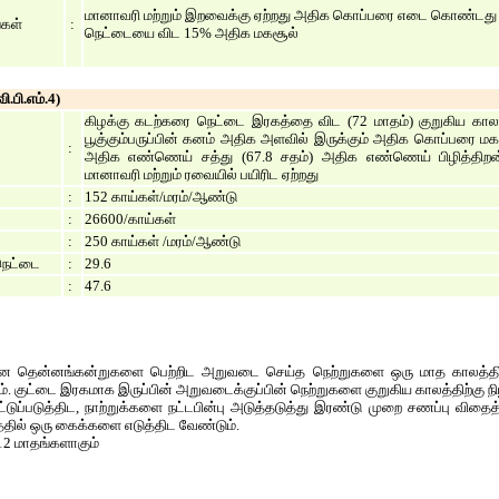
மானாவரி மற்றும் இறவைக்கு ஏற்றது அதிக கொப்பரை எடை கொண்டது 
்கள்
:
நெட்டையை விட 15% அதிக மகசூல்
ி.பி.எம்.4)
கிழக்கு கடற்கரை நெட்டை இரகத்தை விட (72 மாதம்) குறுகிய காலத்
பூகு்கும்பருப்பின் கனம் அதிக அளவில் இருக்கும் அதிக கொப்பரை மகச
:
அதிக எண்ணெய் சத்து (67.8 சதம்) அதிக எண்ணெய் பிழித்திறன்
மானாவரி மற்றும் ரவையில் பயிரிட ஏற்றது
:
152 காய்கள்/மரம்/ஆண்டு
:
26600/காய்கள்
:
250 காய்கள் /மரம்/ஆண்டு
நெட்டை
:
29.6
:
47.6
மான தென்னங்கன்றுகளை பெற்றிட அறுவடை செய்த நெற்றுகளை ஒரு மாத காலத்திற்
ும். குட்டை இரகமாக இருப்பின் அறுவடைக்குப்பின் நெற்றுகளை குறுகிய காலத்திற்கு
ப்படுத்திட, நாற்றுக்களை நட்டபின்பு அடுத்தடுத்து இரண்டு முறை சணப்பு விதைத
்தில் ஒரு கைக்களை எடுத்திட வேண்டும்.
12 மாதங்களாகும்