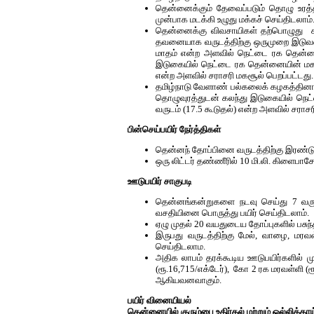
தென்னைக்கும் தேவைப்படும் தொழு உரத்தி
முன்பாக மடக்கி உழுது மக்கச் செய்திடலாம்
தென்னைக்கு விவசாயிகள் தற்பொழுது கட
தவனையாக வருடத்திற்கு ஒருமுறை இடுவதை
மாதம் என்ற அளவில் நெட்டை ரக தென்னை
இடுகையில் நெட்டை ரக தென்னையின் மகசூல
என்ற அளவில் சராசரி மகசூல் பெறப்பட்டது.
தமிழ்நாடு வேளாண் பல்கலைக் கழகத்தின
தொழுவுரத்துடன் கலந்து இடுகையில் நெட்
வருடம் (17.5 கூடுதல்) என்ற அளவில் சராசர
பின்செய்பயிர் நேர்த்திகள்
தென்னந் தோப்பினை வருடத்திற்கு இரண்டு
ஒரு லிட்டர் தண்ணீரில் 10 மி.லி. கிளைபாச
ஊடுபயிர் சாகுபடி
தென்னங்கன்றுகளை நடவு செய்து 7 வருட
வசதியினை பொருத்து பயிர் செய்திடலாம்.
ஏழு முதல் 20 வயதுடைய தோப்புகளில் பசுந்த
இருபது வருடத்திற்கு மேல், வாழை, மரவ
செய்திடலாம.
அதிக லாபம் தரக்கூடிய ஊடுபயிர்களில் மு
(ரூ.16,715/எக்டேர்), கோ 2 ரக மரவள்ளி (
ஆகியவனவாகும்.
பயிர் வினையியல்
தென்னையில் குரும்பை உதிர்தல் மற்றும் ஒல்லிக்காய்