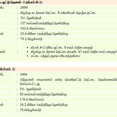
ய ஒட்டு தெனை் -3 (வி.எச்.சி-3)
ண்ட
:
2000
:
கிழக்கு கடற்கரை நெட்டை X மலேசியன் ஆரஞ்சு குட்டை
:
3½ ஆண்டுகள்
:
157 காய்கள்/மரத்திற்கு/ஆண்டுக்கு
:
162.0 கிராம்/காய
ல்
:
25.4 கிலோ /மரத்திற்கு/ஆண்டுக்கு
:
70.2 விழுக்காடு
வி.எச்.சி-2 வீரிய ஒட்டை 9 சதம் அதிக மகசூர்
்கள்
:
கிழக்கு கடற்கரை நெட்டையைவிட 67 சதம் அதிக காய் மகசூல்
மட்டை மற்றும் குலை சரியாத்தன்மை
ி.பி.எம். 3)
ண்ட
:
1994
அந்தமான் சாதாரணம் என்ற வெளிநாட்டு நெட்டை தென்னையில் 
:
செய்யப்பட்டது
:
5½ ஆண்டுகள்
:
92 காய்கள்/மரத்திற்கு/ஆண்டுக்கு
:
176.0 கிராம்/காய்
ல்
:
16.2 கிலோ /மரத்திற்கு/ஆண்டுக்கு
:
70.0விழுக்காடு