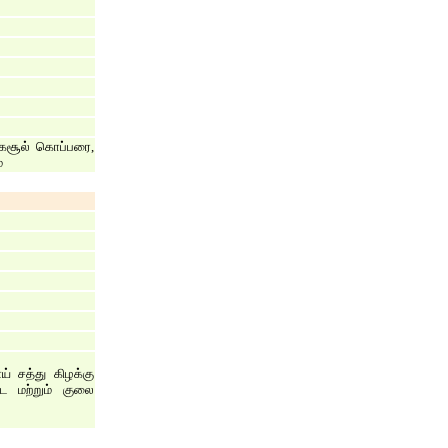
மகசூல் கொப்பரை,
ை
் சத்து கிழக்கு
 மற்றும் குலை