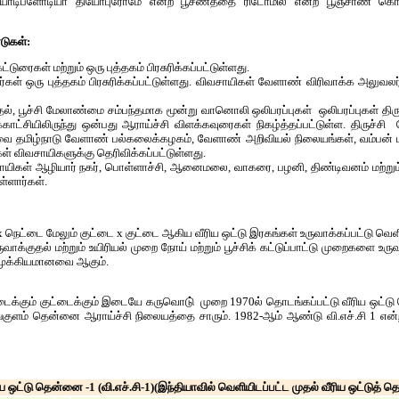
ோடிப்ளோடியா தியோபுரோமே என்ற பூசணத்தை ரிடோமில் என்ற பூஞ்சாண கொல்
டுகள்:
்டுரைகள் மற்றும் ஒரு புத்தகம் பிரசுரிக்கப்பட்டுள்ளது.
் ஒரு புத்தகம் பிரசுரிக்கப்பட்டுள்ளது. விவசாயிகள் வேளாண் விரிவாக்க அலுவலர்
ுதல், பூச்சி மேலாண்மை சம்பந்தமாக மூன்று வானொலி ஒலிபரப்புகள் ஒலிபரப்புகள் தி
ாட்சியிலிருந்து ஒன்பது ஆராய்ச்சி விளக்கவுரைகள் நிகழ்த்தப்பட்டுள்ள. திருச
 தமிழ்நாடு வேளாண் பல்கலைக்கழகம், வேளாண் அறிவியல் நிலையங்கள், வம்பன் மற
கள் விவசாயிகளுக்கு தெரிவிக்கப்பட்டுள்ளது.
சாயிகள் ஆழியார் நகர், பொள்ளாச்சி, ஆனைமலை, வாகரை, பழனி, திண்டிவனம் மற்றும
ள்ளார்கள்.
நெட்டை மேலும் குட்டை x குட்டை ஆகிய வீரிய ஒட்டு இரகங்கள் உருவாக்கப்பட்டு வெள
ுதல் மற்றும் உயிரியல் முறை நோய் மற்றும் பூச்சிக் கட்டுப்பாட்டு முறைகளை உர
 முக்கியமானவை ஆகும்.
கும் குட்டைக்கும் இடையே கருவொடு் முறை 1970ல் தொடங்கப்பட்டு வீரிய ஒட்டு வெள
ளம் தென்னை ஆராய்ச்சி நிலையத்தை சாரும். 1982-ஆம் ஆண்டு வி.எச்.சி 1 என்ற 
ிய ஒட்டு தென்னை -1 (வி.எச்.சி-1)(இந்தியாவில் வெளியிடப்பட்ட முதல் வீரிய ஒட்டுத் 