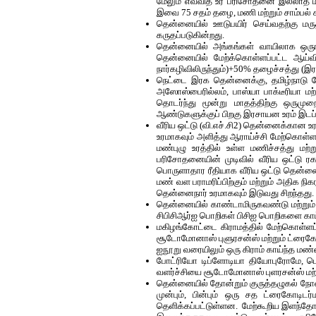
மேலும் எவ்வித உர பரிசோதனை இல்லாத மர
இவை 75 சதம் தழை, மணி மற்றும் சாம்பல்
தென்னையில் ஊடுபயிர் செய்வதற்கு மரு
கருதப்படுகின்றது.
தென்னையில் அங்கங்கள் வாயிலாக ஒரு
தென்னையில் மேற்க்கொள்ளப்பட்ட ஆய்வ
நார்கழிவிலிருந்தும்)+50% தழைச்சத்து (இ
நெட்டை இரக தென்னைக்கு, தமிழ்நாடு வ
அஸோஸ்பைரில்லம், பாஸ்யா பாக்டீரியா
தொடர்ந்து மூன்று மாதத்திற்கு ஒரும
ஆண்டுகளுக்குப் பிறகு இரசாயன உரம் இடப்
வீரிய ஒட்டு (வி.எச்.சி2) தென்னைக்க
உரமாகவும் அளித்து ஆராய்ச்சி மேற்கொள்ள
மண்புழு உரத்தில் உள்ள மணிச்சத்து மற
பரிசோதனையின் முடிவில் வீரிய ஒட்டு ர
பொருளாதார ரீதியாக வீரிய ஒட்டு தென்னைய
மண் வள பராமரிப்பிற்கும் மற்றும் அதிக ந
தென்னைநார் உரமாகவும் இடுவது சிறந்தது.
தென்னையில் காண்டாமிருகவண்டு மற்றும்
சிபிசிஆர்ஐ பொறிகள் பிசிஐ பொறிகளை காட்ட
மகிழங்கோட்டை கிராமத்தில் மேற்கொள்ளப
சூடோமோனாஸ் புளுரசன்ஸ் மற்றும் ட்ரைகோட
ஐநூறு வரையிலும் ஒரு கிராம் காய்ந்த மண்
போட்ரியோ டிப்ளோடியா தியோபுரோமே, பெ
வளர்ச்சியை சூடோமோனாஸ் புளரசன்ஸ் மற்ற
தென்னையில் தோன்றும் குருத்தழுகல் நோயை
முன்பும், பின்பும் ஒரு சத ட்ரைகோடி
தெளிக்கப்பட்டுள்ளன. மேற்கூறிய இளந்தோப்ப