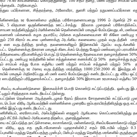
ம் 76.40 காய்களையே கொடுத்துள்ளது. 100 சதம் தழை, மணி மற்றும் சாம்பல் கொட
 சத்தைவிட அதிகமாகும்.
த்துவ பயிர்களான, சித்தரத்தை, அலோவீரா, துளசி மற்றும் நறுமணப்பயிர்கான எ
ங்கிணைந்த உர மேலாண்மை குறித்த பரிசோதனைாயனது 1996 ம் ஆண்டு 29 வயத
ில், 5 விதமான ஒருங்கிணைந்த ஊட்டச்சத்து நிர்வாக முறைகள் பரிசோதிக்கப்
ரசாயன உரத்திலிருந்தும்) அளிக்கையில் தென்னையின் மகசூல் மேம்படுவதுடன், மண்வளம
ேளாண் பல்கலைக் கழக தயாரிப்பு அங்கக எருக்கலவையான 40 கிலோ மண்புழு உரம், 
 மற்றும் 250 கிராம் கடலை புண்ணாக்கு அடங்கிய கலவையை முதல் வருடத்தி
ுறை என வருடத்திற்கு நான்கு தவணைகளிலும் இடுகையில் ஆரம்ப வருடங்களில
பட்ட தென்னைக்கு நிகரான மகசூல் கிடைக்கப் பெற்றது மேலும் மண்வளமும் பராமரிக்கப
ான உரத்தேவையை தீர்மானிக்கும் பொருட்டு தென்னைக்கு தேவையான தழைசத்தினை 5
ப்பட்டது. மண்புழு உரத்தினில் உள்ள சத்துக்களை கணக்கிட்டு 50% தழைச்சத்து தரு
்றும் சாம்பல் சத்து போக எஞ்சிய மணி மற்றும் சாம்பல் சத்துகள் மற்றும் 50
க தென்னைக்கு உர அளவு வருடத்திற்கு மரத்திற்கு 1000:250:2000 கி. இவற்றுடன
ில் மகசூல் அதிகரிப்பதுடன் மண் வளம் மேம்படுவதும் கண்டறியப்பட்டது. வீரிய ஒட்
ிகர லாபத்திற்கும் பரிந்துரைக்கப்பட்ட தழைசத்தில் 50% இரசாயன உரமாகவும் எஞ்சிய
 சிவப்பு கூன்வண்டுகளை இனகவர்ச்சி பொறி கொண்டு கட்டுப்படுத்திட ஒன்பது இடங்
ிலும் சிறந்ததாக கண்டறியப்பட்டுள்ளது.
்பட்டுள்ன தென்னை அடித்தண்டழுகல் நோய் நிர்வாக சோதனையில் கட்டுப்பாடு முற
டெர்மா விரிடி ஆகியவற்றின் எண்ணிக்கை முறையே ஐம்பதாயிரத்திலிருந்து ஒரு லட்சம
ணில் இருப்பது கண்டறியப்பட்டது.
னிசிலியம், ரைசோபாஸ், அஸ்பர்ஜில்லஸ் நைஜசர் ஆகியவை கொப்பரையிலிருந்து தனி
ும் சிட்ரிக் அமிலம் அகியவறை திறன்பட குறைந்துள்ளன.
 கட்டுப்படுத்த நாட்டுச்சாலை, காசாங்காடு, மன்னங்காடு, சிலம்பவேளாங்காடு மற்று
டர்மா விரிடி, ஒரு சத சூடோமோனாஸ் புளுரசன்ஸ்0.2 சதம் ரிடோமில் மற்றும்
ுகளில் மருந்து தெளிப்பதற்கு முன்பும், பின்பும் மருந்து தெளித்த மரங்களில் குருத்