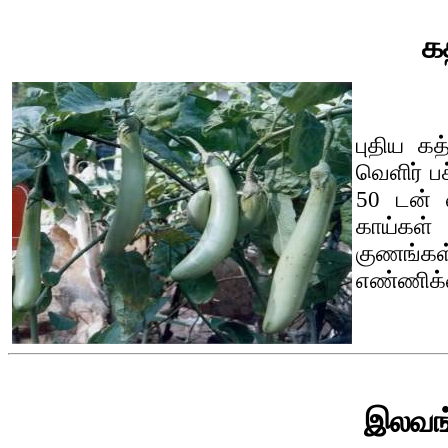
கத
புதிய கத
வெளிர் ப
50 டன் வ
காய்கள் 
குணங்
எண்ணிக்க
இலவங்