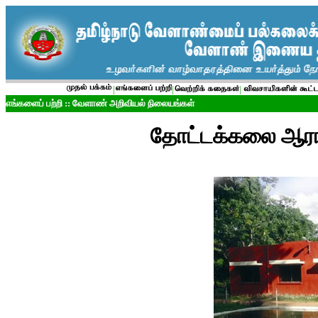
|
|
|
எங்களைப் பற்றி ::
வேளாண்
அறிவியல்
நிலையங்கள்
தோட்டக்கலை ஆராய்