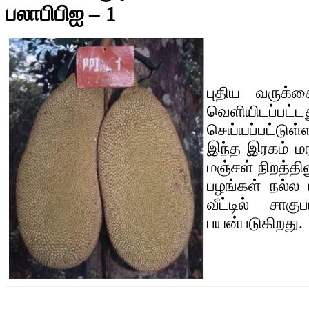
பலாபிபிஐ
– 1
புதிய வருக
வெளியிடப்பட்ட
செய்யப்பட்டுள
இந்த இரகம் மர
மஞ்சள் நிறத்தி
பழங்கள் நல்ல
வீட்டில் சாக
பயன்படுகிறது.