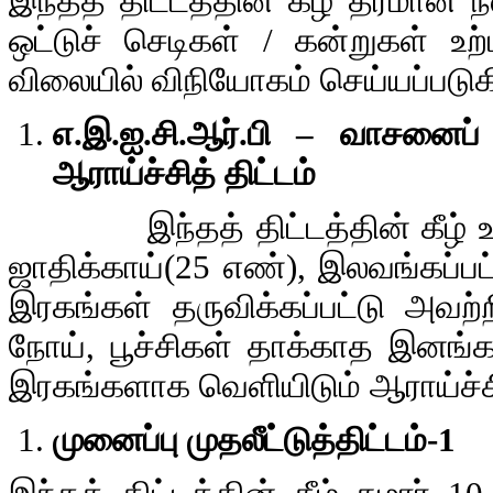
இந்தத் திட்டத்தின் கீழ் தரமான நல
ஒட்டுச் செடிகள் / கன்றுகள் உற
விலையில் விநியோகம் செய்யப்படுக
எ
.இ.ஐ.சி.ஆர்.பி – வாசனைப
ஆராய்ச்சித் திட்டம்
இந்தத் திட்டத்தின் கீழ் உலகின
ஜாதிக்காய்(25 எண்), இலவங்கப்ப
இரகங்கள் தருவிக்கப்பட்டு அவற்
நோய், பூச்சிகள் தாக்காத இனங்க
இரகங்களாக வெளியிடும் ஆராய்ச்ச
முனைப்பு முதலீட்டுத்திட்டம்
-1