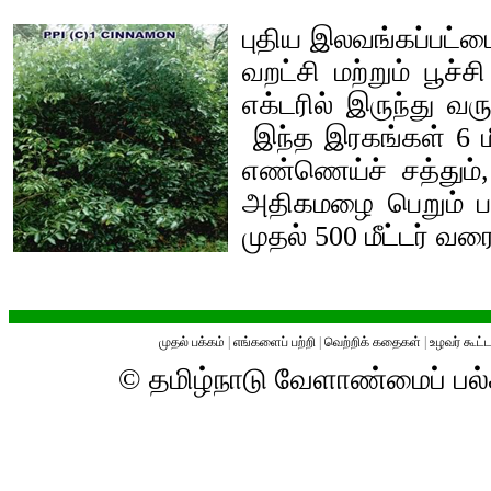
புதிய இலவங்கப்பட்ட
வறட்சி மற்றும் பூச
எக்டரில் இருந்து வ
இந்த இரகங்கள் 6 ம
எண்ணெய்ச் சத்தும்,
அதிகமழை பெறும் பக
முதல் 500 மீட்டர் வ
முதல் பக்கம்
|
எங்களைப் பற்றி
|
வெற்றிக் கதைகள்
|
உழவர் கூட்ட
© தமிழ்நாடு வேளாண்மைப் ப